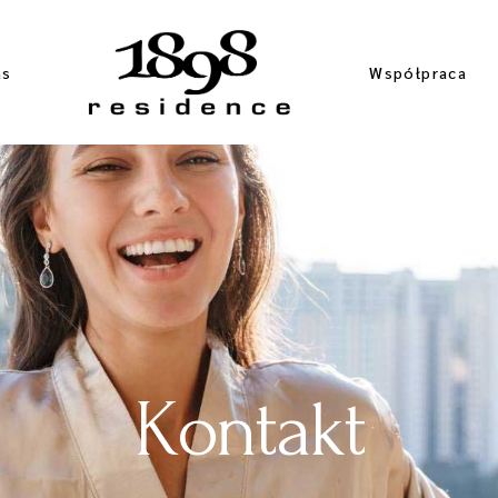
as
Współpraca
Pobyty
długoterminow
Współpraca z
ambasadami
Kontakt